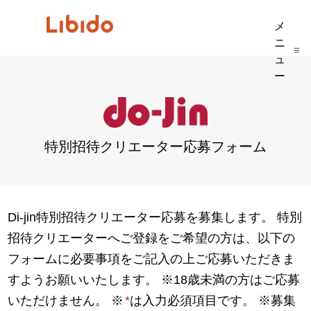
コ
LIBIDO
メ
ン
各
ニ
テ
種
ュ
ー
ン
問
ツ
い
へ
合
特別招待クリエーター応募フォーム
ス
わ
キ
せ
ッ
フ
Di-jin特別招待クリエーター応募を募集します。 特別
プ
ォ
招待クリエーターへご登録をご希望の方は、以下の
ー
フォームに必要事項をご記入の上ご応募いただきま
ム
すようお願いいたします。 ※18歳未満の方はご応募
いただけません。 ※
*
は入力必須項目です。 ※募集