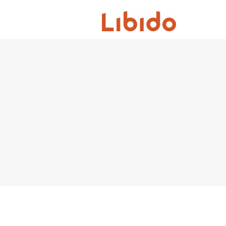
コ
ン
テ
LIBIDO
ン
各
ツ
種
へ
問
ス
い
キ
合
ッ
わ
プ
せ
フ
ォ
ー